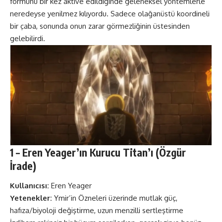
formunu bir kez aktive edildiğinde geleneksel yöntemlerle
neredeyse yenilmez kılıyordu. Sadece olağanüstü koordineli
bir çaba, sonunda onun zarar görmezliğinin üstesinden
gelebilirdi.
1 – Eren Yeager’ın Kurucu Titan’ı (Özgür
İrade)
Kullanıcısı:
Eren Yeager
Yetenekler:
Ymir’in Özneleri üzerinde mutlak güç,
hafıza/biyoloji değiştirme, uzun menzilli sertleştirme