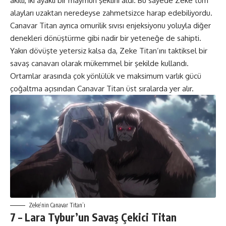
akıllı, iki ayaklı bir maymun şeklini aldı. Bu sayede Zeke tüm
alayları uzaktan neredeyse zahmetsizce harap edebiliyordu.
Canavar Titan ayrıca omurilik sıvısı enjeksiyonu yoluyla diğer
denekleri dönüştürme gibi nadir bir yeteneğe de sahipti.
Yakın dövüşte yetersiz kalsa da, Zeke Titan’ını taktiksel bir
savaş canavarı olarak mükemmel bir şekilde kullandı.
Ortamlar arasında çok yönlülük ve maksimum varlık gücü
çoğaltma açısından Canavar Titan üst sıralarda yer alır.
Zeke’nin Canavar Titan’ı
7 – Lara Tybur’un Savaş Çekici Titan