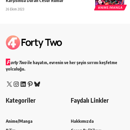
Karşısında Duran Cesur Ruhlar
ANIME/MANGA
26 Ekim 2023
F
orty Two
ile hayatın, evrenin ve her şeyin sırrını keşfetme
yolculuğu.
X
Instagram
LinkedIn
Pinterest
Bluesky
Kategoriler
Faydalı Linkler
Anime/Manga
Hakkımızda