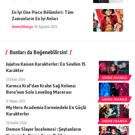
En İyi One Piece Bölümleri: Tüm
Zamanların En İyi Anları
Anime/Manga
10 Ağustos 2025
Bunları da Beğenebilirsin!
Jujutsu Kaisen Karakterler: En Sevilen 15
Karakter
ANIME/MANGA
23 Ekim 2024
Karınca Kral’dan Kralın Sağ Koluna:
Beru’nun Solo Leveling Macerası
ANIME/MANGA
12 Nisan 2025
My Hero Academia Evrenindeki En Güçlü
Karakterler
ANIME/MANGA
26 Aralık 2024
Demon Slayer İncelemesi : Şeytanların