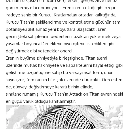
İzdiham rakipsiz bir hücum sergilerken, gerçek zirve henüz
görülmemiş gibi görünüyor – Eren’in ima ettiği gibi özgür
iradeye sahip bir Kurucu. Kısıtlamaları ortadan kalktığında,
Kurucu Titan’ın şekillendirme ve kontrol etme gücünün tam
potansiyeli akıl almaz yeni boyutlara ulaşacaktı. Eren,
geçmişteki sahiplerinin bedenlerini uzaktan yok etmek veya
yaşamlar boyunca Deneklerin biyolojilerini istedikleri gibi
değiştirmek gibi yetenekler önerdi.
Eren’in büyüme zihniyetiyle birleştiğinde, Titan alemi
üzerinde mutlak hakimiyete ve kapasitelerini hayal ettiği gibi
geliştirme özgürlüğüne sahip bu varsayımsal form, onun
kaynaşmış formlarının bile çok üzerinde duracaktı. Gerçekten
de, dünyayı değiştirmeye kararlı birinin elinde,
sınırlandırılmamış Kurucu Titan’ın Attack on Titan evrenindeki
en güçlü varlık olduğu kanıtlanmıştır.