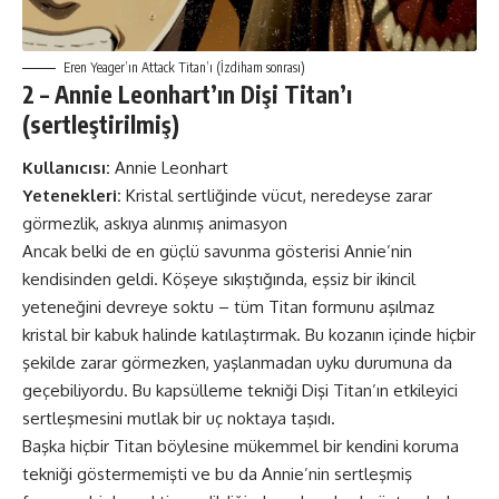
Eren Yeager’ın Attack Titan’ı (İzdiham sonrası)
2 – Annie Leonhart’ın Dişi Titan’ı
(sertleştirilmiş)
Kullanıcısı:
Annie Leonhart
Yetenekleri:
Kristal sertliğinde vücut, neredeyse zarar
görmezlik, askıya alınmış animasyon
Ancak belki de en güçlü savunma gösterisi Annie’nin
kendisinden geldi. Köşeye sıkıştığında, eşsiz bir ikincil
yeteneğini devreye soktu – tüm Titan formunu aşılmaz
kristal bir kabuk halinde katılaştırmak. Bu kozanın içinde hiçbir
şekilde zarar görmezken, yaşlanmadan uyku durumuna da
geçebiliyordu. Bu kapsülleme tekniği Dişi Titan’ın etkileyici
sertleşmesini mutlak bir uç noktaya taşıdı.
Başka hiçbir Titan böylesine mükemmel bir kendini koruma
tekniği göstermemişti ve bu da Annie’nin sertleşmiş