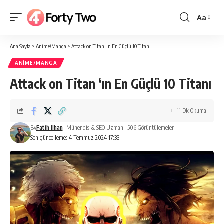
Aa
Yazı
Tipi
Ana Sayfa
>
Anime/Manga
>
Attack on Titan ‘ın En Güçlü 10 Titanı
Boyutlan
ANIME/MANGA
Attack on Titan ‘ın En Güçlü 10 Titanı
11 Dk Okuma
By
Fatih Ilhan
- Mühendis & SEO Uzmanı
506 Görüntülemeler
Son güncelleme: 4 Temmuz 2024 17:33