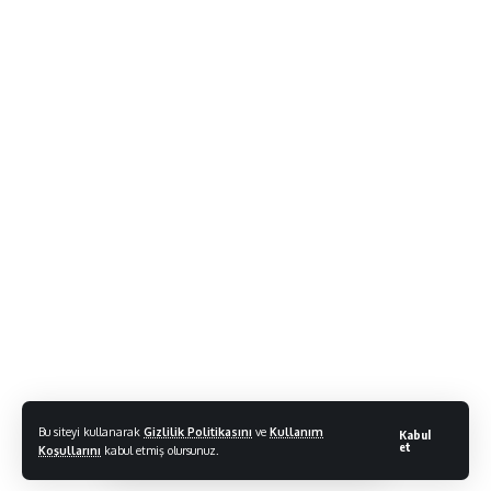
Bu siteyi kullanarak
Gizlilik Politikasını
ve
Kullanım
Kabul
et
Koşullarını
kabul etmiş olursunuz.