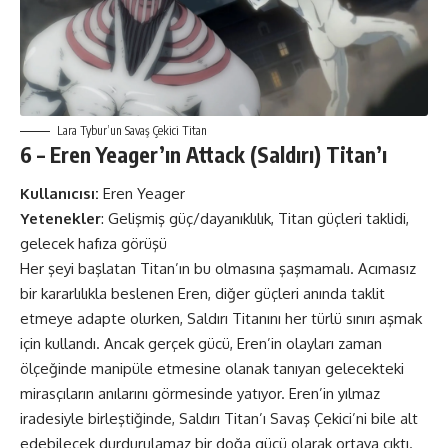
Lara Tybur’un Savaş Çekici Titan
6 – Eren Yeager’ın Attack (Saldırı) Titan’ı
Kullanıcısı:
Eren Yeager
Yetenekler
: Gelişmiş güç/dayanıklılık, Titan güçleri taklidi,
gelecek hafıza görüşü
Her şeyi başlatan Titan’ın bu olmasına şaşmamalı. Acımasız
bir kararlılıkla beslenen Eren, diğer güçleri anında taklit
etmeye adapte olurken, Saldırı Titanını her türlü sınırı aşmak
için kullandı. Ancak gerçek gücü, Eren’in olayları zaman
ölçeğinde manipüle etmesine olanak tanıyan gelecekteki
mirasçıların anılarını görmesinde yatıyor. Eren’in yılmaz
iradesiyle birleştiğinde, Saldırı Titan’ı Savaş Çekici’ni bile alt
edebilecek durdurulamaz bir doğa gücü olarak ortaya çıktı.