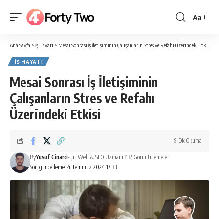
Aa
Yazı
Tipi
Ana Sayfa
>
İş Hayatı
>
Mesai Sonrası İş İletişiminin Çalışanların Stres ve Refahı Üzerindeki Etkisi
Boyutlan
İŞ HAYATI
Mesai Sonrası İş İletişiminin
Çalışanların Stres ve Refahı
Üzerindeki Etkisi
9 Dk Okuma
By
Yusuf Cinarci
- Jr. Web & SEO Uzmanı
132 Görüntülemeler
Son güncelleme: 4 Temmuz 2024 17:33