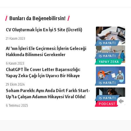
Bunları da Beğenebilirsin!
CV Oluşturmak İçin En İyi 5 Site (Ücretli)
21 Kasım 2023
İŞ HAYATI
AI ‘nın İşleri Ele Geçirmesi: İşlerin Geleceği
Hakkında Bilinmesi Gerekenler
İŞ HAYATI
YAPAY ZEKA
6 Kasım 2023
ChatGPT İle Cover Letter Başarısızlığı:
Yapay Zeka Çağı İçin Uyarıcı Bir Hikaye
İŞ HAYATI
29 Ekim 2024
Soham Parekh: Aynı Anda Dört Farklı Start-
Up’ta Çalışan Adamın Hikayesi Viral Oldu!
İŞ HAYATI
PODCAST
6 Temmuz 2025