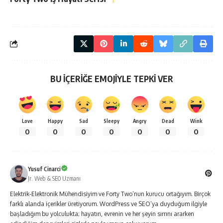
BU İÇERİĞE EMOJİYLE TEPKİ VER
Love
Happy
Sad
Sleepy
Angry
Dead
Wink
0
0
0
0
0
0
0
Yusuf Cinarci
Jr. Web & SEO Uzmanı
Elektrik-Elektronik Mühendisiyim ve Forty Two’nun kurucu ortağıyım. Birçok
farklı alanda içerikler üretiyorum. WordPress ve SEO’ya duyduğum ilgiyle
başladığım bu yolculukta; hayatın, evrenin ve her şeyin sırrını ararken