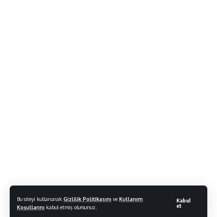
Bu siteyi kullanarak
Gizlilik Politikasını
ve
Kullanım
Kabul
et
Koşullarını
kabul etmiş olursunuz.