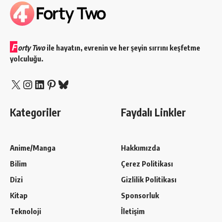
F
orty Two
ile hayatın, evrenin ve her şeyin sırrını keşfetme
yolculuğu.
X
Instagram
LinkedIn
Pinterest
Bluesky
Kategoriler
Faydalı Linkler
Anime/Manga
Hakkımızda
Bilim
Çerez Politikası
Dizi
Gizlilik Politikası
Kitap
Sponsorluk
Teknoloji
İletişim