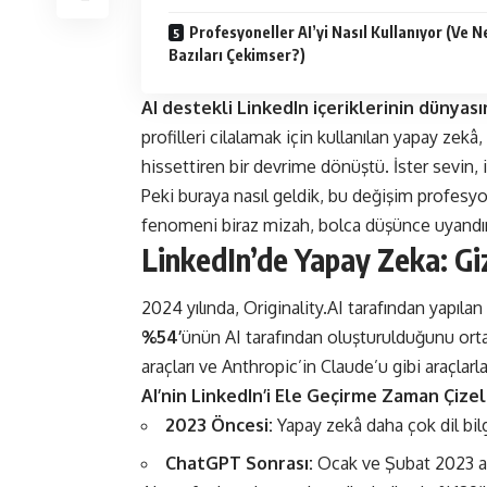
Profesyoneller AI’yi Nasıl Kullanıyor (Ve 
Bazıları Çekimser?)
AI destekli LinkedIn içeriklerinin dünyası
profilleri cilalamak için kullanılan yapay zekâ
hissettiren bir devrime dönüştü. İster sevin, is
Peki buraya nasıl geldik, bu değişim profesy
fenomeni biraz mizah, bolca düşünce uyandır
LinkedIn’de Yapay Zeka: G
2024 yılında,
Originality.AI
tarafından yapılan
%54’
ünün AI tarafından oluşturulduğunu orta
araçları ve Anthropic’in Claude’u gibi araçlarl
AI’nin LinkedIn’i Ele Geçirme Zaman Çizel
2023 Öncesi:
Yapay zekâ daha çok dil bilgi
ChatGPT Sonrası:
Ocak ve Şubat 2023 ar