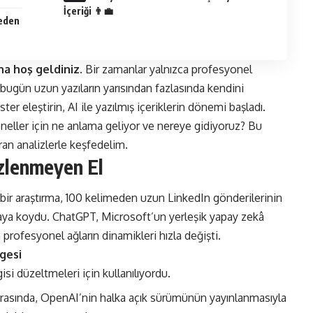
İçeriği 👨‍💼
Neden
na hoş geldiniz.
Bir zamanlar yalnızca profesyonel
, bugün uzun yazıların yarısından fazlasında kendini
ter eleştirin, AI ile yazılmış içeriklerin dönemi başladı.
oneller için ne anlama geliyor ve nereye gidiyoruz? Bu
an analizlerle keşfedelim.
izlenmeyen El
 bir araştırma, 100 kelimeden uzun LinkedIn gönderilerinin
ya koydu​​. ChatGPT, Microsoft’un yerleşik yapay zekâ
a profesyonel ağların dinamikleri hızla değişti.
gesi
si düzeltmeleri için kullanılıyordu.
asında, OpenAI’nin halka açık sürümünün yayınlanmasıyla