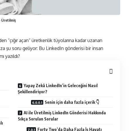
e Üretilmiş
den “çığır açan” üretkenlik tüyolarına kadar uzanan
za şu soru geliyor: Bu LinkedIn gönderisi bir insan
mı yazıldı?
Yapay Zekâ LinkedIn’in Geleceğini Nasıl
Şekillendiriyor?
Senin için daha fazla içerik 👇
AI ile Üretilmiş LinkedIn Gönderisi Hakkında
Sıkça Sorulan Sorular
lı
Forty Two’da Daha Fazla İş Hayatı