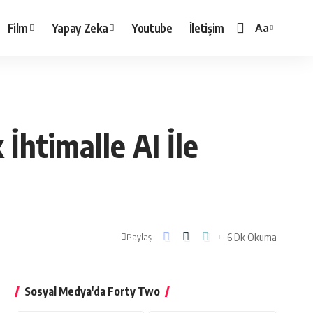
Film
Yapay Zeka
Youtube
İletişim
Aa
Yazı
Tipi
Boyutlandırı
İhtimalle AI İle
6 Dk Okuma
Paylaş
Sosyal Medya'da Forty Two