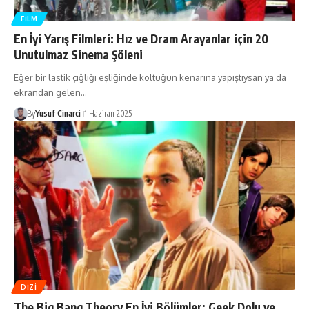
FILM
En İyi Yarış Filmleri: Hız ve Dram Arayanlar için 20
Unutulmaz Sinema Şöleni
Eğer bir lastik çığlığı eşliğinde koltuğun kenarına yapıştıysan ya da
ekrandan gelen…
By
Yusuf Cinarci
1 Haziran 2025
DIZI
The Big Bang Theory En İyi Bölümler: Geek Dolu ve