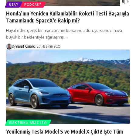
UZAY
PODCAST
Honda’nın Yeniden Kullanılabilir Roketi Testi Başarıyla
Tamamlandı: SpaceX’e Rakip mi?
Hayal edin: geniş bir manzaranın kenarında duruyorsunuz, hava
büyük bir beklentiyle ağırlaşmış.…
By
Yusuf Cinarci
20 Haziran 2025
ELEKTRIKLI ARAÇ (EV)
Yenilenmiş Tesla Model S ve Model X Çıktı! İşte Tüm