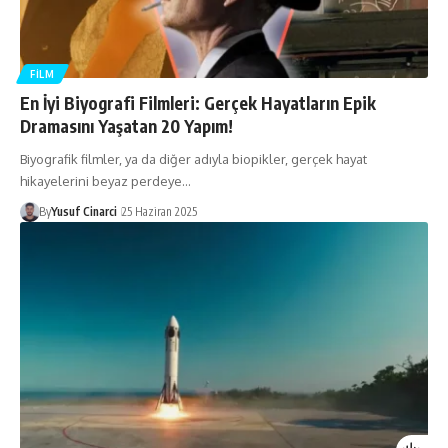
FILM
En İyi Biyografi Filmleri: Gerçek Hayatların Epik
Dramasını Yaşatan 20 Yapım!
Biyografik filmler, ya da diğer adıyla biopikler, gerçek hayat
hikayelerini beyaz perdeye…
By
Yusuf Cinarci
25 Haziran 2025