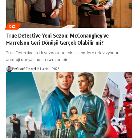
DIZI
True Detective Yeni Sezon: McConaughey ve
Harrelson Geri Dönüşü Gerçek Olabilir mi?
True Detective’in ilk sezonunun mirası, modern televizyonun
antoloji dünyasında hala uzun bir…
By
Yusuf Cinarci
2 Haziran 2025