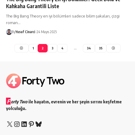
Kahkaha Garantili Liste
The Big Bang Theory en iyi bölümleri sadece bilim şakaları, çizgi
roman…
By
Yusuf Cinarci
24 Mayıs 2025
1
2
3
4
…
34
35
F
orty Two
ile hayatın, evrenin ve her şeyin sırrını keşfetme
yolculuğu.
X
Instagram
LinkedIn
Pinterest
Bluesky