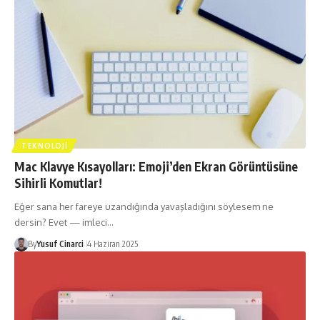
TEKNOLOJI
Mac Klavye Kısayolları: Emoji’den Ekran Görüntüsüne
Sihirli Komutlar!
Eğer sana her fareye uzandığında yavaşladığını söylesem ne
dersin? Evet — imleci…
By
Yusuf Cinarci
4 Haziran 2025