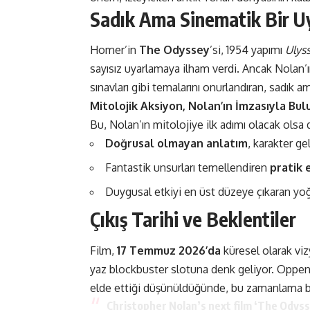
Sadık Ama Sinematik Bir U
Homer’in
The Odyssey
’si, 1954 yapımı
Ulys
sayısız uyarlamaya ilham verdi. Ancak Nolan’ın
sınavları gibi temalarını onurlandıran, sadık 
Mitolojik Aksiyon, Nolan’ın İmzasıyla Bul
Bu, Nolan’ın mitolojiye ilk adımı olacak olsa d
Doğrusal olmayan anlatım
, karakter ge
Fantastik unsurları temellendiren
pratik 
Duygusal etkiyi en üst düzeye çıkaran yoğu
Çıkış Tarihi ve Beklentiler
Film,
17 Temmuz 2026’da
küresel olarak vi
yaz blockbuster slotuna denk geliyor. Oppen
elde ettiği düşünüldüğünde, bu zamanlama bir 
Christopher Nolan’s next film ‘The Odysse