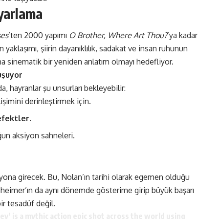
yarlama
ses
’ten 2000 yapımı
O Brother, Where Art Thou?
’ya kadar
 yaklaşımı, şiirin dayanıklılık, sadakat ve insan ruhunun
ama sinematik bir yeniden anlatım olmayı hedefliyor.
uşuyor
a, hayranlar şu unsurları bekleyebilir:
lişimini derinleştirmek için.
efektler
.
n aksiyon sahneleri​​.
zyona girecek. Bu, Nolan’ın tarihi olarak egemen olduğu
heimer’ın da aynı dönemde gösterime girip büyük başarı
tesadüf değil​​.
y’ is a mythic action epic shot across the world using