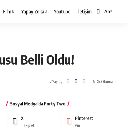
Film
Yapay Zeka
Youtube
İletişim
Aa
Yazı
Tipi
Boyutlandırı
usu Belli Oldu!
6 Dk Okuma
Paylaş
Sosyal Medya'da Forty Two
X
Pinterest
Takip et
Pin