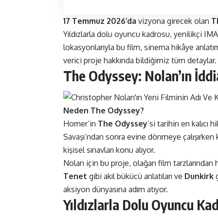
17 Temmuz 2026’da
vizyona girecek olan
T
Yıldızlarla dolu oyuncu kadrosu, yenilikçi I
lokasyonlarıyla bu film, sinema hikâye anlatı
verici proje hakkında bildiğimiz tüm detaylar.
The Odyssey: Nolan’ın İddi
Neden The Odyssey?
Homer’in
The Odyssey
’si tarihin en kalıcı 
Savaşı’ndan sonra evine dönmeye çalışırken karş
kişisel sınavları konu alıyor.
Nolan için bu proje, olağan film tarzlarından h
Tenet
gibi akıl bükücü anlatıları ve
Dunkirk
g
aksiyon dünyasına adım atıyor​​.
Yıldızlarla Dolu Oyuncu Ka