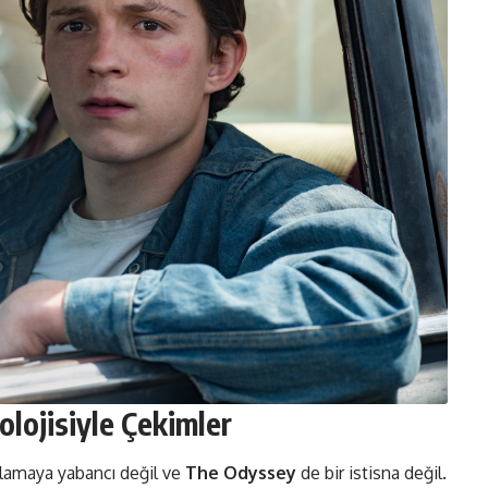
lojisiyle Çekimler
orlamaya yabancı değil ve
The Odyssey
de bir istisna değil.