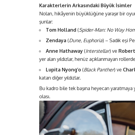
Karakterlerin Arkasındaki Büyük İsimler
Nolan, hikâyenin büyüklüğüne yaraşır bir oyu
şunlar:
Tom Holland
(
Spider-Man: No Way Ho
Zendaya
(
Dune
,
Euphoria
) – Sadık eşi P
Anne Hathaway
(
Interstellar
) ve
Robert
yer alan yıldızlar, henüz açıklanmayan rollerde
Lupita Nyong’o
(
Black Panther
) ve
Char
katan diğer yıldızlar.
Bu kadro bile tek başına heyecan yaratmaya 
olası​​.