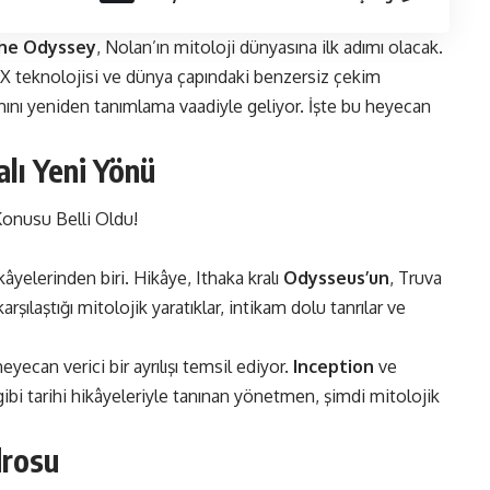
he Odyssey
, Nolan’ın mitoloji dünyasına ilk adımı olacak.
MAX teknolojisi ve dünya çapındaki benzersiz çekim
mını yeniden tanımlama vaadiyle geliyor. İşte bu heyecan
alı Yeni Yönü
hikâyelerinden biri. Hikâye, Ithaka kralı
Odysseus’un
, Truva
ılaştığı mitolojik yaratıklar, intikam dolu tanrılar ve
eyecan verici bir ayrılışı temsil ediyor.
Inception
ve
ibi tarihi hikâyeleriyle tanınan yönetmen, şimdi mitolojik
drosu