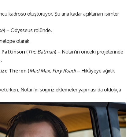
ncu kadrosu oluşturuyor. Şu ana kadar açıklanan isimler
me
) – Odysseus rolünde.
enelope olarak.
 Pattinson
(
The Batman
) – Nolan’ın önceki projelerinde
.
lize Theron
(
Mad Max: Fury Road
) – Hikâyeye ağırlık
yeterken, Nolan’ın sürpriz eklemeler yapması da oldukça