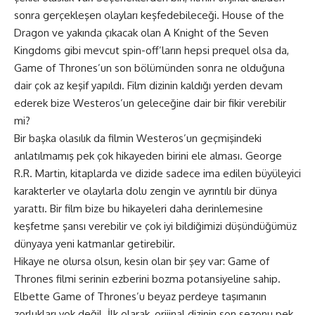
sonra gerçekleşen olayları keşfedebileceği. House of the
Dragon ve yakında çıkacak olan A Knight of the Seven
Kingdoms gibi mevcut spin-off’ların hepsi prequel olsa da,
Game of Thrones’un son bölümünden sonra ne olduğuna
dair çok az keşif yapıldı. Film dizinin kaldığı yerden devam
ederek bize Westeros’un geleceğine dair bir fikir verebilir
mi?
Bir başka olasılık da filmin Westeros’un geçmişindeki
anlatılmamış pek çok hikayeden birini ele alması. George
R.R. Martin, kitaplarda ve dizide sadece ima edilen büyüleyici
karakterler ve olaylarla dolu zengin ve ayrıntılı bir dünya
yarattı. Bir film bize bu hikayeleri daha derinlemesine
keşfetme şansı verebilir ve çok iyi bildiğimizi düşündüğümüz
dünyaya yeni katmanlar getirebilir.
Hikaye ne olursa olsun, kesin olan bir şey var: Game of
Thrones filmi serinin ezberini bozma potansiyeline sahip.
Elbette Game of Thrones’u beyaz perdeye taşımanın
zorlukları yok değil. İlk olarak, orijinal dizinin son sezonu pek