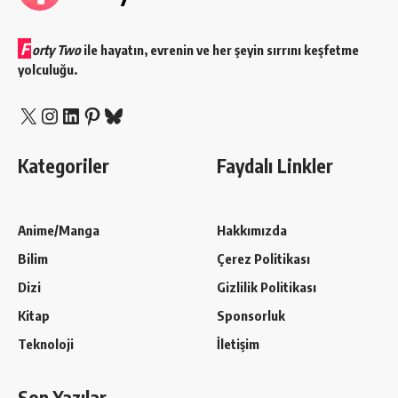
F
orty Two
ile hayatın, evrenin ve her şeyin sırrını keşfetme
yolculuğu.
X
Instagram
LinkedIn
Pinterest
Bluesky
Kategoriler
Faydalı Linkler
Anime/Manga
Hakkımızda
Bilim
Çerez Politikası
Dizi
Gizlilik Politikası
Kitap
Sponsorluk
Teknoloji
İletişim
Son Yazılar