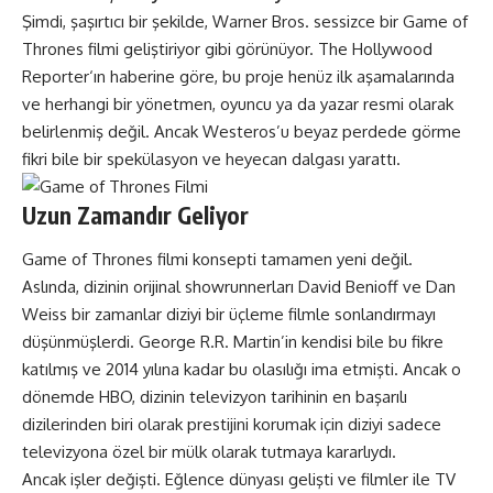
Şimdi, şaşırtıcı bir şekilde, Warner Bros. sessizce bir Game of
Thrones filmi geliştiriyor gibi görünüyor.
The Hollywood
Reporter
‘ın haberine göre, bu proje henüz ilk aşamalarında
ve herhangi bir yönetmen, oyuncu ya da yazar resmi olarak
belirlenmiş değil. Ancak Westeros’u beyaz perdede görme
fikri bile bir spekülasyon ve heyecan dalgası yarattı.
Uzun Zamandır Geliyor
Game of Thrones filmi konsepti tamamen yeni değil.
Aslında, dizinin orijinal showrunnerları David Benioff ve Dan
Weiss bir zamanlar diziyi bir üçleme filmle sonlandırmayı
düşünmüşlerdi. George R.R. Martin’in kendisi bile bu fikre
katılmış ve 2014 yılına kadar bu olasılığı ima etmişti. Ancak o
dönemde HBO, dizinin televizyon tarihinin en başarılı
dizilerinden biri olarak prestijini korumak için diziyi sadece
televizyona özel bir mülk olarak tutmaya kararlıydı.
Ancak işler değişti. Eğlence dünyası gelişti ve filmler ile TV