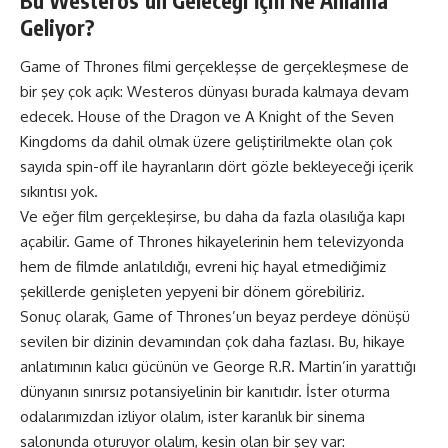
Bu Westeros’un Geleceği İçin Ne Anlama
Geliyor?
Game of Thrones filmi gerçekleşse de gerçekleşmese de
bir şey çok açık: Westeros dünyası burada kalmaya devam
edecek. House of the Dragon ve A Knight of the Seven
Kingdoms da dahil olmak üzere geliştirilmekte olan çok
sayıda spin-off ile hayranların dört gözle bekleyeceği içerik
sıkıntısı yok.
Ve eğer film gerçekleşirse, bu daha da fazla olasılığa kapı
açabilir. Game of Thrones hikayelerinin hem televizyonda
hem de filmde anlatıldığı, evreni hiç hayal etmediğimiz
şekillerde genişleten yepyeni bir dönem görebiliriz.
Sonuç olarak, Game of Thrones’un beyaz perdeye dönüşü
sevilen bir dizinin devamından çok daha fazlası. Bu, hikaye
anlatımının kalıcı gücünün ve George R.R. Martin’in yarattığı
dünyanın sınırsız potansiyelinin bir kanıtıdır. İster oturma
odalarımızdan izliyor olalım, ister karanlık bir sinema
salonunda oturuyor olalım, kesin olan bir şey var: