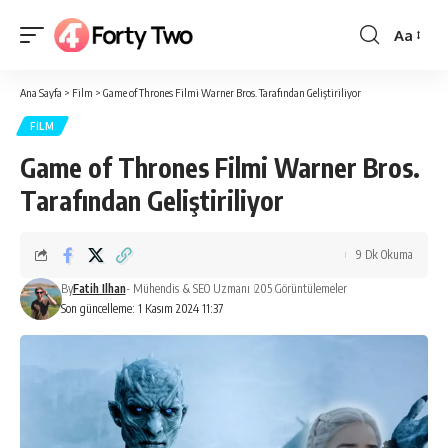
Aa
Yazı
Tipi
Ana Sayfa
>
Film
>
Game of Thrones Filmi Warner Bros. Tarafından Geliştiriliyor
Boyutlan
FILM
Game of Thrones Filmi Warner Bros.
Tarafından Geliştiriliyor
9 Dk Okuma
By
Fatih Ilhan
- Mühendis & SEO Uzmanı
205 Görüntülemeler
Son güncelleme: 1 Kasım 2024 11:37