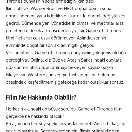
Thrones dünyasının sona ermediğini kanıtladı.
İkinci olarak, Warner Bros. ve HBO, orijinal dizinin sona
ermesinden bu yana liderlik ve stratejide önemli değişiklikler
geçirdi. Dümende yeni yöneticilerin olması ve mecralar arası
projelerin giderek artması nedeniyle, bir Game of Thrones
filmi fikri artık çok uzak görünmüyor. Aslında, serinin
evriminde doğal bir sonraki adım gibi geliyor.
Ve son olarak, Game of Thrones dünyasının çok geniş olduğu
gerçeği var. Orijinal dizi Buz ve Ateşin Şarkısı’ndaki olaylara
odaklanmış olsa da, anlatılmayı bekleyen sayısız başka
hikaye var. Westeros’un zengin tarihinden son bölümün
ötesindeki keşfedilmemiş geleceğe kadar olasılıklar sonsuz.
Film Ne Hakkında Olabilir?
Herkesin aklındaki en büyük soru bu: Game of Thrones filmi
gerçekte ne hakkında olacak?
Bu aşamada her şey spekülasyondan ibaret. Ancak birkaç ilgi
çekici olasılık var. Seçeneklerden biri, filmin orijinal diziden