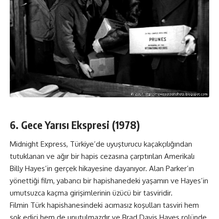
6. Gece Yarısı Ekspresi (1978)
Midnight Express, Türkiye’de uyuşturucu kaçakçılığından
tutuklanan ve ağır bir hapis cezasına çarptırılan Amerikalı
Billy Hayes’in gerçek hikayesine dayanıyor. Alan Parker’ın
yönettiği film, yabancı bir hapishanedeki yaşamın ve Hayes’in
umutsuzca kaçma girişimlerinin üzücü bir tasviridir.
Filmin Türk hapishanesindeki acımasız koşulları tasviri hem
şok edici hem de unutulmazdır ve Brad Davis Hayes rolünde