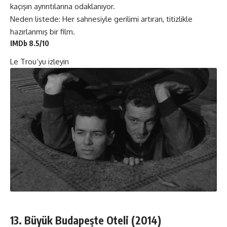
kaçışın ayrıntılarına odaklanıyor.
Neden listede: Her sahnesiyle gerilimi artıran, titizlikle
hazırlanmış bir film.
IMDb 8.5/10
Le Trou
‘yu izleyin
13. Büyük Budapeşte Oteli (2014)