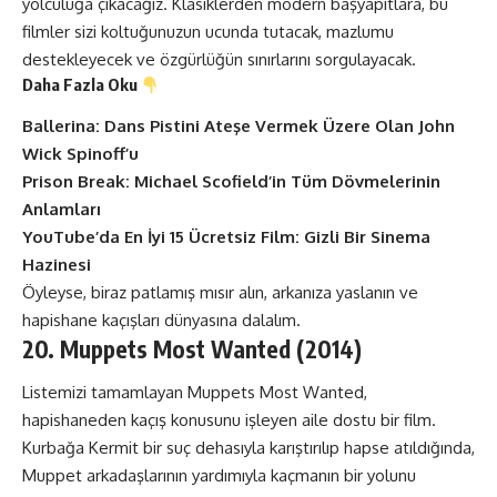
yolculuğa çıkacağız. Klasiklerden modern başyapıtlara, bu
filmler sizi koltuğunuzun ucunda tutacak, mazlumu
destekleyecek ve özgürlüğün sınırlarını sorgulayacak.
Daha Fazla Oku
Ballerina: Dans Pistini Ateşe Vermek Üzere Olan John
Wick Spinoff’u
Prison Break: Michael Scofield’in Tüm Dövmelerinin
Anlamları
YouTube’da En İyi 15 Ücretsiz Film: Gizli Bir Sinema
Hazinesi
Öyleyse, biraz patlamış mısır alın, arkanıza yaslanın ve
hapishane kaçışları dünyasına dalalım.
20. Muppets Most Wanted (2014)
Listemizi tamamlayan Muppets Most Wanted,
hapishaneden kaçış konusunu işleyen aile dostu bir film.
Kurbağa Kermit bir suç dehasıyla karıştırılıp hapse atıldığında,
Muppet arkadaşlarının yardımıyla kaçmanın bir yolunu