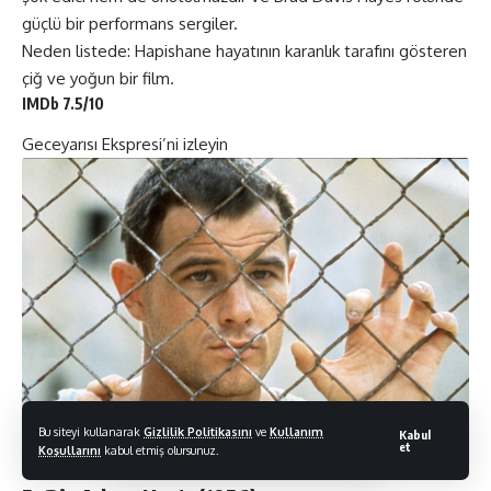
güçlü bir performans sergiler.
Neden listede: Hapishane hayatının karanlık tarafını gösteren
çiğ ve yoğun bir film.
IMDb 7.5/10
Geceyarısı Ekspres
i’ni izleyin
Bu siteyi kullanarak
Gizlilik Politikasını
ve
Kullanım
Kabul
et
Koşullarını
kabul etmiş olursunuz.