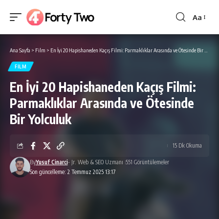
Aa
Yazı
Tipi
Boyutlan
Ana Sayfa
>
Film
>
En İyi 20 Hapishaneden Kaçış Filmi: Parmaklıklar Arasında ve Ötesinde Bir Yolculuk
FILM
En İyi 20 Hapishaneden Kaçış Filmi:
Parmaklıklar Arasında ve Ötesinde
Bir Yolculuk
15 Dk Okuma
By
Yusuf Cinarci
- Jr. Web & SEO Uzmanı
551 Görüntülemeler
Son güncelleme: 2 Temmuz 2025 13:17