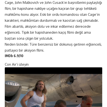
Cage, John Malkovich ve John Cusack’ın başrollerini paylaştığı
film, bir hapishane nakliye uçağını kaçıran bir grup tehlikeli
mahkûmu konu alıyor. Eski bir ordu komandosu olan Cage’in
karakteri, mahkûmları durdurmalı ve kaostan sağ çıkmalıdır.
Film abartılı, aksiyon dolu ve inkar edilemez derecede
eğlenceli. Tipik bir hapishaneden kaçış filmi değil ama
baştan sona çılgın bir yolculuk.
Neden listede: Türe benzersiz bir dokunuş getiren eğlenceli,
patlayıcı bir aksiyon filmi.
IMDb 6.9/10
Con Air
‘i izleyin