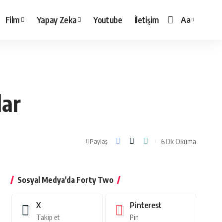
Film
Yapay Zeka
Youtube
İletişim
Aa
Yazı
Tipi
Boyutlandırı
lar
6 Dk Okuma
Paylaş
Sosyal Medya'da Forty Two
X
Pinterest
Takip et
Pin