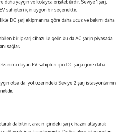
e daha yaygın ve kolayca erişilebilirdir. Seviye 1 şarj,
a EV sahipleri için uygun bir seçenektir.
likle DC şarj ekipmanına göre daha ucuz ve bakımı daha
en bir iç şarj cihazı ile gelir, bu da AC şarjın piyasada
nı sağlar.
gereksinimi duyan EV sahipleri için DC şarja göre daha
aygın olsa da, yol üzerindeki Seviye 2 şarj istasyonlarının
ırlıdır.
larak da bilinir, aracın içindeki şarj cihazını atlayarak
 sağlamak için tasarlanmıştır. Doğru akım istasyonları,