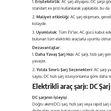
Erişilebilirlik:
AC şarj altyapısı, DC şarja gör
standart ev prizi kullanılarak yapılabilir, bu d
Maliyet etkinliği:
AC şarj ekipmanı, genel
kolaydır.
Uyumluluk:
Tüm EV’ler, AC gücü kabul edebil
bulunan tüm elektrikli araçlarla uyumlu olması
Dezavantajlar:
Daha Yavaş Şarj Hızı:
AC şarjı, hızlı şarj 
yavaştır.
Yolda Sınırlı Şarj Seçenekleri:
AC şarjı y
sayısı, DC hızlı şarj istasyonlarına göre daha sın
Elektrikli araç şarjı: DC Şarj
DC şarjının İşleyişi
Doğru akım(DC) şarj, hızlı şarj veya rapid şarj o
doğrudan aracın bataryasına yüksek güçte şarj