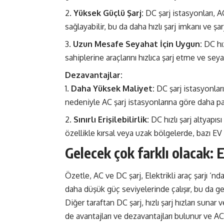
Yüksek Güçlü Şarj:
DC şarj istasyonları, A
sağlayabilir, bu da daha hızlı şarj imkanı ve şarj
Uzun Mesafe Seyahat İçin Uygun:
DC hız
sahiplerine araçlarını hızlıca şarj etme ve s
Dezavantajlar:
Daha Yüksek Maliyet:
DC şarj istasyonlar
nedeniyle AC şarj istasyonlarına göre daha pah
Sınırlı Erişilebilirlik:
DC hızlı şarj altyapıs
özellikle kırsal veya uzak bölgelerde, bazı EV sah
Gelecek çok farklı olacak: El
Özetle, AC ve DC şarj, Elektrikli araç şarjı ‘nda
daha düşük güç seviyelerinde çalışır, bu da ge
Diğer taraftan DC şarj, hızlı şarj hızları suna
de avantajları ve dezavantajları bulunur ve AC 