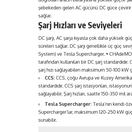
şebekeden gelen AC gücünü DC güce çevirir v
sağlar.
Şarj Hızları ve Seviyeleri
DC şarjı, AC şarja kıyasla çok daha yüksek güç
süreleri sağlar. DC şarjı genellikle üç güç
System) ve Tesla Supercharger. • CHAdeMO: B
tarafından kullanılan bir DC şarj standardıdır
şarj hızı sağlayabilen maksimum 50-100 kW gü
CCS:
CCS, çoğu Avrupa ve Kuzey Amerika o
standardıdır. CCS şarj istasyonları, istasyo
sağlayabilir. Şarj hızları, saatte 150-350 mil ara
Tesla Supercharger:
Tesla’nın kendi öze
Supercharger’lar, maksimum 120-250 kW güç sa
sunabilir.