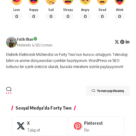
Love
Happy
Sad
Sleepy
Angry
Dead
Wink
0
0
0
0
0
0
0
Fatih Ilhan
Mühendis & SEO Uzmanı
Elektrik-Elektronik Mühendisi ve Forty Two’nun kurucu ortağıyım. Teknoloji,
bilim ve anime dünyasından içerikler hazırlıyorum. WordPress ve SEO
tutkunu bir içerik üreticisi olarak, burada merakımı sizinle paylaşıyorum!
Yorum yapılmamış
Sosyal Medya'da Forty Two
X
Pinterest
Takip et
Pin