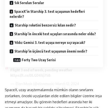
Sık Sorulan Sorular
SpaceX’in Starship 3. test uçuşunun hedefleri
nelerdir?
Starship roketini benzersiz kılan nedir?
Starship’in önceki test uçuşları sırasında neler oldu?
Yıldız Gemisi 3. test uçuşu nereye sıçrayacak?
Starship’in üçüncü test uçuşunun önemi nedir?
Forty Two Uzay Serisi
Flight 3 end of week, pending weather
https://t.co/DLGD6Vj7SB
— Elon Musk (@elonmusk)
March 12, 2024
SpaceX, uzay araştırmalarında mümkün olanın sınırlarını
zorlarken, önceki uçuşlardan elde edilen bilgiler üzerine inşa
etmeyi amaçlıyor. Bu görevin hedefleri arasında her iki
aşamanın da başarılı bir şekilde yükselmesi, Starship’in yük