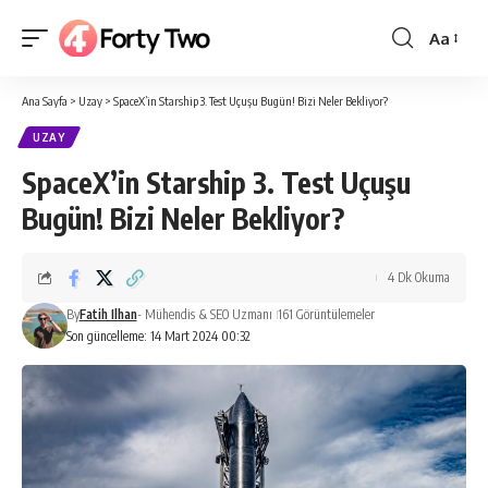
Aa
Yazı
Tipi
Ana Sayfa
>
Uzay
>
SpaceX’in Starship 3. Test Uçuşu Bugün! Bizi Neler Bekliyor?
Boyutlan
UZAY
SpaceX’in Starship 3. Test Uçuşu
Bugün! Bizi Neler Bekliyor?
4 Dk Okuma
By
Fatih Ilhan
- Mühendis & SEO Uzmanı
161 Görüntülemeler
Son güncelleme: 14 Mart 2024 00:32