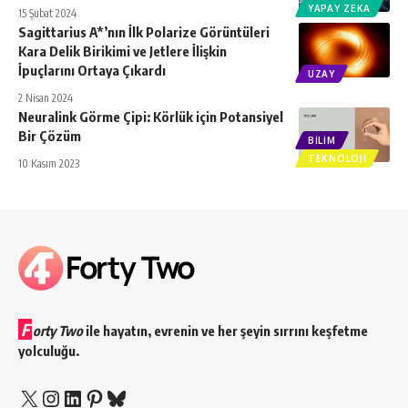
YAPAY ZEKA
15 Şubat 2024
Sagittarius A*’nın İlk Polarize Görüntüleri
Kara Delik Birikimi ve Jetlere İlişkin
İpuçlarını Ortaya Çıkardı
UZAY
2 Nisan 2024
Neuralink Görme Çipi: Körlük için Potansiyel
Bir Çözüm
BILIM
TEKNOLOJI
10 Kasım 2023
F
orty Two
ile hayatın, evrenin ve her şeyin sırrını keşfetme
yolculuğu.
X
Instagram
LinkedIn
Pinterest
Bluesky