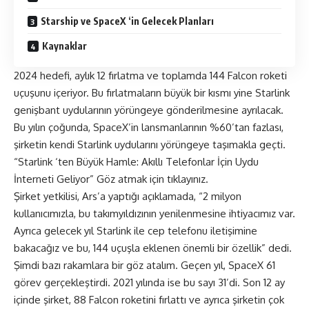
Starship ve SpaceX ‘in Gelecek Planları
Kaynaklar
2024 hedefi, aylık 12 fırlatma ve toplamda 144 Falcon roketi
uçuşunu içeriyor. Bu fırlatmaların büyük bir kısmı yine Starlink
genişbant uydularının yörüngeye gönderilmesine ayrılacak.
Bu yılın çoğunda, SpaceX’in lansmanlarının %60’tan fazlası,
şirketin kendi Starlink uydularını yörüngeye taşımakla geçti.
“
Starlink ‘ten Büyük Hamle: Akıllı Telefonlar İçin Uydu
İnterneti Geliyor
” Göz atmak için tıklayınız.
Şirket yetkilisi, Ars’a yaptığı açıklamada, “2 milyon
kullanıcımızla, bu takımyıldızının yenilenmesine ihtiyacımız var.
Ayrıca gelecek yıl Starlink ile cep telefonu iletişimine
bakacağız ve bu, 144 uçuşla eklenen önemli bir özellik” dedi.
Şimdi bazı rakamlara bir göz atalım. Geçen yıl, SpaceX 61
görev gerçekleştirdi. 2021 yılında ise bu sayı 31’di. Son 12 ay
içinde şirket, 88 Falcon roketini fırlattı ve ayrıca şirketin çok