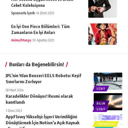
Ceket Koleksiyonu
Sponsorlu İçerik
14 Ekim 2025
En İyi One Piece Bölümleri: Tüm
Zamanların En İyi Anları
Anime/Manga
10 Ağustos 2025
Bunları da Beğenebilirsin!
JPL’nin Yılan Benzeri EELS Robotu: Keşif
Sınırlarını Zorluyor
UZAY
28 Mart 2024
Karadelikler Dönüyor! Resmi olarak
kanıtlandı
BILIM
UZAY
1 Ekim 2023
AppFlowy Yükselişi: İşyeri Verimliliğini
Dönüştürmek İçin Notion’a Açık Kaynak
TEKNOLOJI