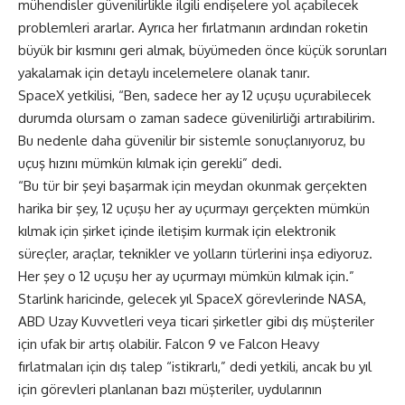
mühendisler güvenilirlikle ilgili endişelere yol açabilecek
problemleri ararlar. Ayrıca her fırlatmanın ardından roketin
büyük bir kısmını geri almak, büyümeden önce küçük sorunları
yakalamak için detaylı incelemelere olanak tanır.
SpaceX yetkilisi, “Ben, sadece her ay 12 uçuşu uçurabilecek
durumda olursam o zaman sadece güvenilirliği artırabilirim.
Bu nedenle daha güvenilir bir sistemle sonuçlanıyoruz, bu
uçuş hızını mümkün kılmak için gerekli” dedi.
“Bu tür bir şeyi başarmak için meydan okunmak gerçekten
harika bir şey, 12 uçuşu her ay uçurmayı gerçekten mümkün
kılmak için şirket içinde iletişim kurmak için elektronik
süreçler, araçlar, teknikler ve yolların türlerini inşa ediyoruz.
Her şey o 12 uçuşu her ay uçurmayı mümkün kılmak için.”
Starlink haricinde, gelecek yıl SpaceX görevlerinde NASA,
ABD Uzay Kuvvetleri veya ticari şirketler gibi dış müşteriler
için ufak bir artış olabilir. Falcon 9 ve Falcon Heavy
fırlatmaları için dış talep “istikrarlı,” dedi yetkili, ancak bu yıl
için görevleri planlanan bazı müşteriler, uydularının