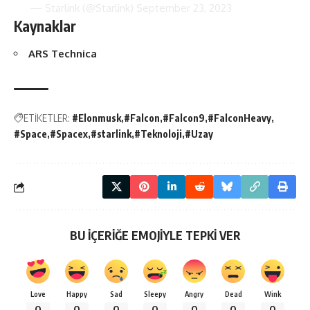
— Starlink (@Starlink)
September 23, 2023
Kaynaklar
ARS Technica
ETİKETLER:
#Elonmusk
#Falcon
#Falcon9
#FalconHeavy
#Space
#Spacex
#starlink
#Teknoloji
#Uzay
BU İÇERİĞE EMOJİYLE TEPKİ VER
Love
Happy
Sad
Sleepy
Angry
Dead
Wink
0
0
0
0
0
0
0