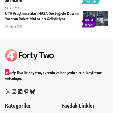
alternatifi
YAZILIM
1 Aralık 2023
UTA Araştırmacıları NASA Desteğiyle Devrim
Yaratan Roket Motorları Geliştiriyor
BILIM
UZAY
30 Kasım 2023
F
orty Two
ile hayatın, evrenin ve her şeyin sırrını keşfetme
yolculuğu.
X
Instagram
LinkedIn
Pinterest
Bluesky
Kategoriler
Faydalı Linkler