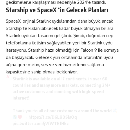
gecikmelerle karşılaşması nedeniyle 2024’e taşındı.
Starship ve SpaceX ‘in Gelecek Planları
SpaceX, orijinal Starlink uydularından daha büyük, ancak
Starship’te kullanılabilecek kadar büyük olmayan bir ara
Starlink uyduları tasarımı geliştirdi. Şimdi, doğrudan cep
telefonlarına iletişim sağlayabilen yeni bir Starlink uydu
iterasyonu, Starship hazır olmadığı için Falcon 9 ile uçmaya
da başlayacak. Gelecek yılın ortalarında Starlink’in uydu
ağına göre metin, ses ve veri hizmetlerini sağlama
kapasitesine sahip olması bekleniyor.
Starlink is available on all 7 continents, in over 60
countries and many more markets, connecting 2M+
active customers and counting with high-speed
internet!
Thank you to all of our customers around the world
→
https://t.co/D6L8BSisQq
pic.twitter.com/jVfWTEfHkz