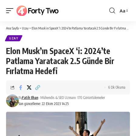
Aa
Yazı
Tipi
Ana Sayfa
>
Uzay
>
Elon Musk’ın SpaceX ‘i: 2024’te Patlama Yaratacak 2.5 Günde Bir Fırlatma Hedefi
Boyutlan
UZAY
Elon Musk’ın SpaceX ‘i: 2024’te
Patlama Yaratacak 2.5 Günde Bir
Fırlatma Hedefi
6 Dk Okuma
By
Fatih Ilhan
- Mühendis & SEO Uzmanı
170 Görüntülemeler
Son güncelleme: 22 Ekim 2023 14:25