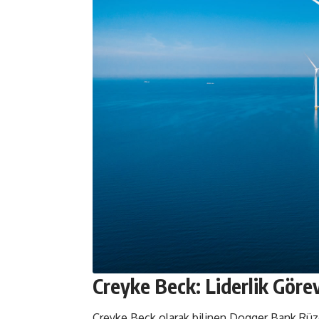
Creyke Beck: Liderlik Göre
Creyke Beck olarak bilinen Dogger Bank Rüzgâr