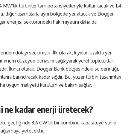
 MW’lık türbinler tam potansiyelleriyle kullanılacak ve 1,4
fya, diğer aşamalarla aynı bölgede yer alacak ve Dogger
zgar enerjisi sektöründeki hakimiyetini daha da
den dolayı seçilmiştir. İlk olarak, kıyıdan uzakta yer
n minimum düzeyde olmasını sağlayarak yerel topluluklar
edir. İkinci olarak, Dogger Bank bölgesindeki su derinliği,
larını barındıracak kadar sığdır. Bu, yüzer türbin tasarımları
aha uygun maliyetli kurulum ve bakım sağlar.
i ne kadar enerji üretecek?
ete geçtiğinde 3,6 GW’lık bir kombine kapasiteye sahip
sağlamaya yetecektir.