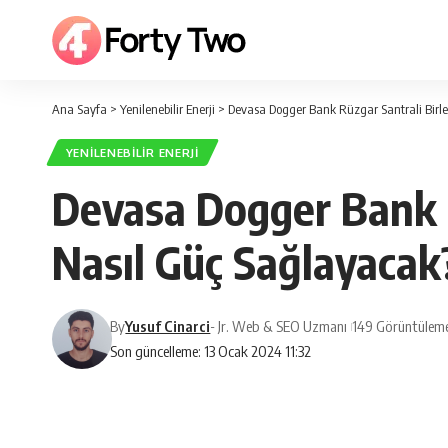
Ana Sayfa
>
Yenilenebilir Enerji
>
Devasa Dogger Bank Rüzgar Santrali Birleş
YENILENEBILIR ENERJI
Devasa Dogger Bank Rü
Nasıl Güç Sağlayacak
By
Yusuf Cinarci
- Jr. Web & SEO Uzmanı
149 Görüntüleme
Son güncelleme: 13 Ocak 2024 11:32