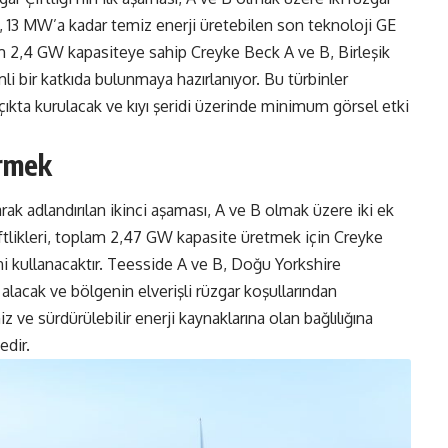
ri, 13 MW’a kadar temiz enerji üretebilen son teknoloji GE
am 2,4 GW kapasiteye sahip Creyke Beck A ve B, Birleşik
mli bir katkıda bulunmaya hazırlanıyor. Bu türbinler
açıkta kurulacak ve kıyı şeridi üzerinde minimum görsel etki
ermek
ak adlandırılan ikinci aşaması, A ve B olmak üzere iki ek
iftlikleri, toplam 2,47 GW kapasite üretmek için Creyke
ni kullanacaktır. Teesside A ve B, Doğu Yorkshire
 alacak ve bölgenin elverişli rüzgar koşullarından
iz ve sürdürülebilir enerji kaynaklarına olan bağlılığına
edir.