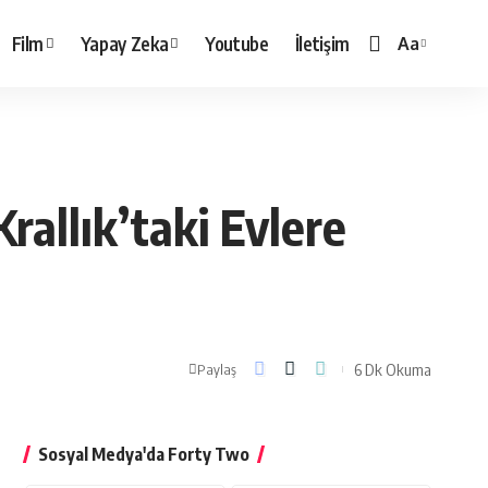
Film
Yapay Zeka
Youtube
İletişim
Aa
Yazı
Tipi
Boyutlandırı
rallık’taki Evlere
6 Dk Okuma
Paylaş
Sosyal Medya'da Forty Two