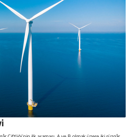
vi
 Çiftliği’nin ilk aşaması, A ve B olmak üzere iki rüzgâr