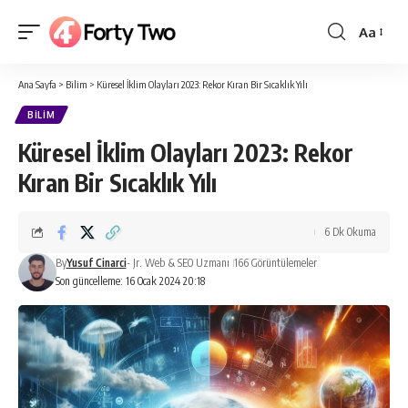
Aa
Yazı
Tipi
Ana Sayfa
>
Bilim
>
Küresel İklim Olayları 2023: Rekor Kıran Bir Sıcaklık Yılı
Boyutlan
BILIM
Küresel İklim Olayları 2023: Rekor
Kıran Bir Sıcaklık Yılı
6 Dk Okuma
By
Yusuf Cinarci
- Jr. Web & SEO Uzmanı
166 Görüntülemeler
Son güncelleme: 16 Ocak 2024 20:18