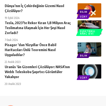
Dünya’nın İç Çekirdeğinin Gizemi Nasıl
Çözülüyor?
BILIM
UZAY
19 Eylül 2024
Tesla, 2023’te Rekor Kıran 1,8 Milyon Araç
Teslimatına Ulaşmak İçin Her Şeyi Nasıl
ELEKTRIKLI
Zorladı?
ARAÇ (EV)
7 Ocak 2024
Pisagor ‘dan Yüzyıllar Önce Babil
Haritacıları Ünlü Teoremini Nasıl
Uyguladılar?
BILIM
22 Aralık 2023
Uranüs ‘ün Gizemleri Çözülüyor: NASA’nın
Webb Teleskobu Şaşırtıcı Görüntüler
Yakalıyor
UZAY
20 Aralık 2023