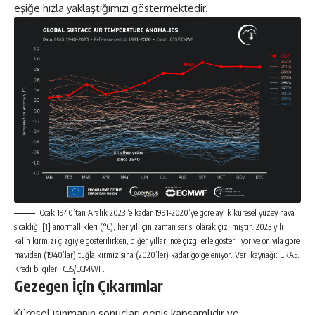
eşiğe hızla yaklaştığımızı göstermektedir.
Ocak 1940’tan Aralık 2023 ‘e kadar 1991-2020’ye göre aylık küresel yüzey hava
sıcaklığı [1] anormallikleri (°C), her yıl için zaman serisi olarak çizilmiştir. 2023 yılı
kalın kırmızı çizgiyle gösterilirken, diğer yıllar ince çizgilerle gösteriliyor ve on yıla göre
maviden (1940’lar) tuğla kırmızısına (2020’ler) kadar gölgeleniyor. Veri kaynağı: ERA5.
Kredi bilgileri: C3S/ECMWF.
Gezegen İçin Çıkarımlar
Küresel ısınmanın sonuçları geniş kapsamlıdır ve