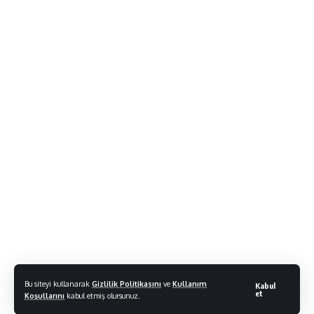
Bu siteyi kullanarak
Gizlilik Politikasını
ve
Kullanım
Kabul
et
Koşullarını
kabul etmiş olursunuz.