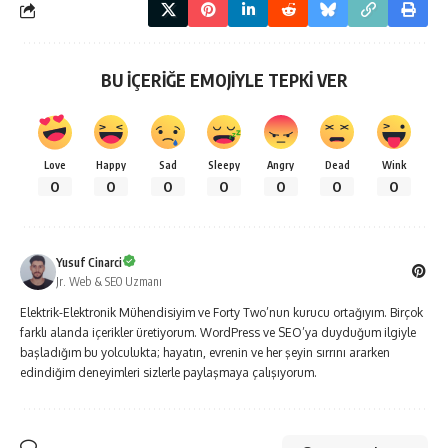
BU İÇERİĞE EMOJİYLE TEPKİ VER
Love
Happy
Sad
Sleepy
Angry
Dead
Wink
0
0
0
0
0
0
0
Yusuf Cinarci
Jr. Web & SEO Uzmanı
Elektrik-Elektronik Mühendisiyim ve Forty Two’nun kurucu ortağıyım. Birçok
farklı alanda içerikler üretiyorum. WordPress ve SEO’ya duyduğum ilgiyle
başladığım bu yolculukta; hayatın, evrenin ve her şeyin sırrını ararken
edindiğim deneyimleri sizlerle paylaşmaya çalışıyorum.