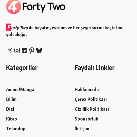
F
orty Two
ile hayatın, evrenin ve her şeyin sırrını keşfetme
yolculuğu.
X
Instagram
LinkedIn
Pinterest
Bluesky
Kategoriler
Faydalı Linkler
Anime/Manga
Hakkımızda
Bilim
Çerez Politikası
Dizi
Gizlilik Politikası
Kitap
Sponsorluk
Teknoloji
İletişim