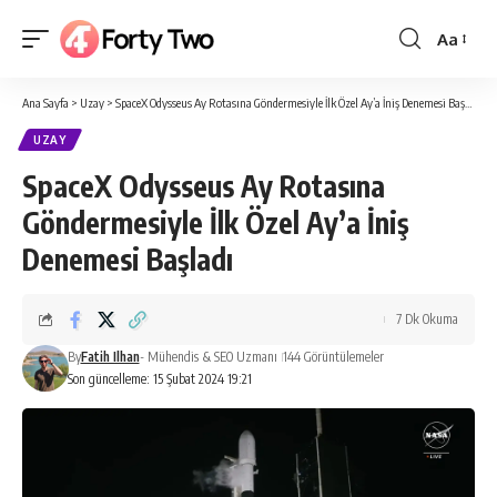
Aa
Yazı
Tipi
Ana Sayfa
>
Uzay
>
SpaceX Odysseus Ay Rotasına Göndermesiyle İlk Özel Ay’a İniş Denemesi Başladı
Boyutlan
UZAY
SpaceX Odysseus Ay Rotasına
Göndermesiyle İlk Özel Ay’a İniş
Denemesi Başladı
7 Dk Okuma
By
Fatih Ilhan
- Mühendis & SEO Uzmanı
144 Görüntülemeler
Son güncelleme: 15 Şubat 2024 19:21