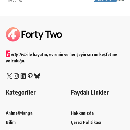
3 Ocak 2024
F
orty Two
ile hayatın, evrenin ve her şeyin sırrını keşfetme
yolculuğu.
X
Instagram
LinkedIn
Pinterest
Bluesky
Kategoriler
Faydalı Linkler
Anime/Manga
Hakkımızda
Bilim
Çerez Politikası