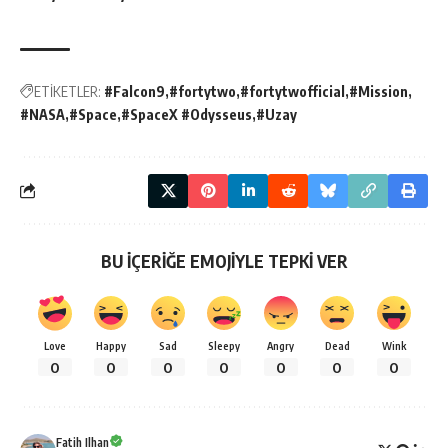
ETİKETLER:
#Falcon9
#fortytwo
#fortytwofficial
#Mission
#NASA
#Space
#SpaceX #Odysseus
#Uzay
BU İÇERİĞE EMOJİYLE TEPKİ VER
Love
Happy
Sad
Sleepy
Angry
Dead
Wink
0
0
0
0
0
0
0
Fatih Ilhan