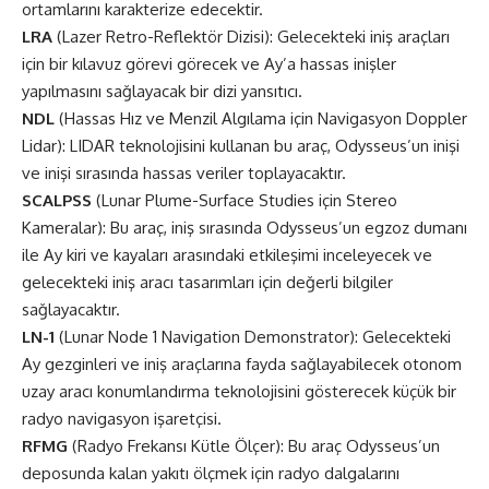
ortamlarını karakterize edecektir.
LRA
(Lazer Retro-Reflektör Dizisi): Gelecekteki iniş araçları
için bir kılavuz görevi görecek ve Ay’a hassas inişler
yapılmasını sağlayacak bir dizi yansıtıcı.
NDL
(Hassas Hız ve Menzil Algılama için Navigasyon Doppler
Lidar): LIDAR teknolojisini kullanan bu araç, Odysseus’un inişi
ve inişi sırasında hassas veriler toplayacaktır.
SCALPSS
(Lunar Plume-Surface Studies için Stereo
Kameralar): Bu araç, iniş sırasında Odysseus’un egzoz dumanı
ile Ay kiri ve kayaları arasındaki etkileşimi inceleyecek ve
gelecekteki iniş aracı tasarımları için değerli bilgiler
sağlayacaktır.
LN-1
(Lunar Node 1 Navigation Demonstrator): Gelecekteki
Ay gezginleri ve iniş araçlarına fayda sağlayabilecek otonom
uzay aracı konumlandırma teknolojisini gösterecek küçük bir
radyo navigasyon işaretçisi.
RFMG
(Radyo Frekansı Kütle Ölçer): Bu araç Odysseus’un
deposunda kalan yakıtı ölçmek için radyo dalgalarını