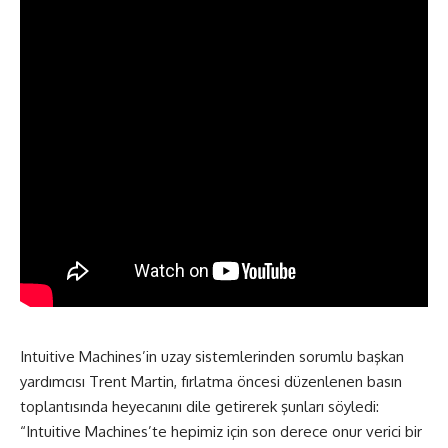
Intuitive Machines’in uzay sistemlerinden sorumlu başkan
yardımcısı Trent Martin, fırlatma öncesi düzenlenen basın
toplantısında heyecanını dile getirerek şunları söyledi:
“Intuitive Machines’te hepimiz için son derece onur verici bir