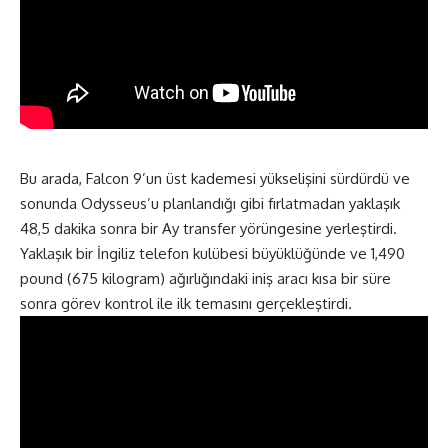
Bu arada, Falcon 9’un üst kademesi yükselişini sürdürdü ve
sonunda Odysseus’u planlandığı gibi fırlatmadan yaklaşık
48,5 dakika sonra bir Ay transfer yörüngesine yerleştirdi.
Yaklaşık bir İngiliz telefon kulübesi büyüklüğünde ve 1,490
pound (675 kilogram) ağırlığındaki iniş aracı kısa bir süre
sonra görev kontrol ile ilk temasını gerçekleştirdi.