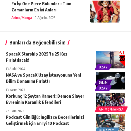
En İyi One Piece Bölümleri: Tüm
Zamanların En İyi Anları
Anime/Manga
10 Ağustos 2025
Bunları da Beğenebilirsin!
SpaceX Starship 2025’te 25 Kez
Fırlatılacak!
UZAY
13 Aralık 2024
NASA ve SpaceX Uzay İstasyonuna Yeni
Bilim Donanımı Fırlattı
BILIM
UZAY
13 Kasım 2023
Korkunç 12 Şeytan Kameri: Demon Slayer
Evreninin Karanlık Efendileri
ANIME/MANGA
27 Ekim 2023
Podcast Günlüğü: İngilizce Becerilerinizi
Geliştirmek için En İyi 10 Podcast
İŞ HAYATI