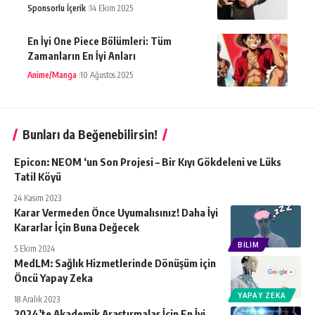
Sponsorlu İçerik
14 Ekim 2025
En İyi One Piece Bölümleri: Tüm
Zamanların En İyi Anları
Anime/Manga
10 Ağustos 2025
Bunları da Beğenebilirsin!
Epicon: NEOM ‘un Son Projesi – Bir Kıyı Gökdeleni ve Lüks
Tatil Köyü
24 Kasım 2023
Karar Vermeden Önce Uyumalısınız! Daha İyi
Kararlar İçin Buna Değecek
BILIM
5 Ekim 2024
MedLM: Sağlık Hizmetlerinde Dönüşüm için
Öncü Yapay Zeka
YAPAY ZEKA
18 Aralık 2023
2024’te Akademik Araştırmalar İçin En İyi