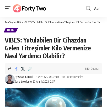
Aa
Yazı
Tipi
Ana Sayfa
>
Bilim
>
VIBES: Yutulabilen Bir Cihazdan Gelen Titreşimler Kilo Vermenize Nasıl Yardımcı Olabilir?
Boyutlan
BILIM
VIBES: Yutulabilen Bir Cihazdan
Gelen Titreşimler Kilo Vermenize
Nasıl Yardımcı Olabilir?
8 Dk Okuma
By
Yusuf Cinarci
- Jr. Web & SEO Uzmanı
167 Görüntülemeler
Son güncelleme: 27 Aralık 2023 12:37