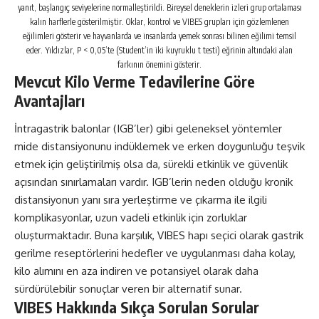
yanıt, başlangıç ​​seviyelerine normalleştirildi. Bireysel deneklerin izleri grup ortalaması
kalın harflerle gösterilmiştir. Oklar, kontrol ve VIBES grupları için gözlemlenen
eğilimleri gösterir ve hayvanlarda ve insanlarda yemek sonrası bilinen eğilimi temsil
eder. Yıldızlar, P < 0,05’te (Student’in iki kuyruklu t testi) eğrinin altındaki alan
farkının önemini gösterir.
Mevcut Kilo Verme Tedavilerine Göre
Avantajları
İntragastrik balonlar (IGB’ler) gibi geleneksel yöntemler
mide distansiyonunu indüklemek ve erken doygunluğu teşvik
etmek için geliştirilmiş olsa da, sürekli etkinlik ve güvenlik
açısından sınırlamaları vardır. IGB’lerin neden olduğu kronik
distansiyonun yanı sıra yerleştirme ve çıkarma ile ilgili
komplikasyonlar, uzun vadeli etkinlik için zorluklar
oluşturmaktadır. Buna karşılık, VIBES hapı seçici olarak gastrik
gerilme reseptörlerini hedefler ve uygulanması daha kolay,
kilo alımını en aza indiren ve potansiyel olarak daha
sürdürülebilir sonuçlar veren bir alternatif sunar.
VIBES Hakkında Sıkça Sorulan Sorular