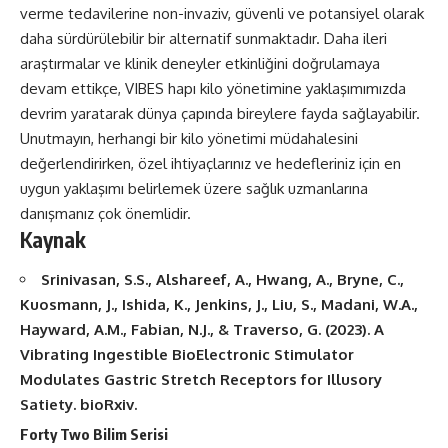
verme tedavilerine non-invaziv, güvenli ve potansiyel olarak
daha sürdürülebilir bir alternatif sunmaktadır. Daha ileri
araştırmalar ve klinik deneyler etkinliğini doğrulamaya
devam ettikçe, VIBES hapı kilo yönetimine yaklaşımımızda
devrim yaratarak dünya çapında bireylere fayda sağlayabilir.
Unutmayın, herhangi bir kilo yönetimi müdahalesini
değerlendirirken, özel ihtiyaçlarınız ve hedefleriniz için en
uygun yaklaşımı belirlemek üzere sağlık uzmanlarına
danışmanız çok önemlidir.
Kaynak
Srinivasan, S.S., Alshareef, A., Hwang, A., Bryne, C.,
Kuosmann, J., Ishida, K., Jenkins, J., Liu, S., Madani, W.A.,
Hayward, A.M., Fabian, N.J., & Traverso, G. (2023). A
Vibrating Ingestible BioElectronic Stimulator
Modulates Gastric Stretch Receptors for Illusory
Satiety. bioRxiv.
Forty Two Bilim Serisi