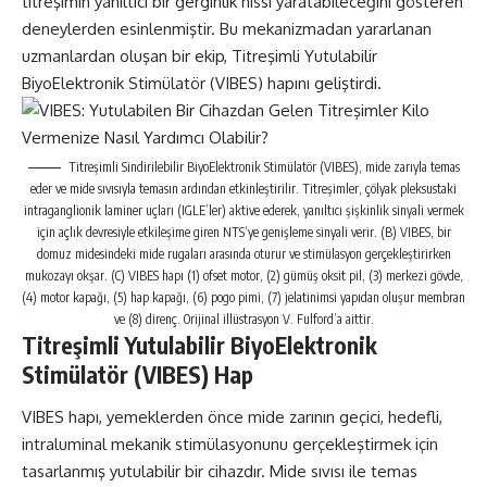
titreşimin yanıltıcı bir gerginlik hissi yaratabileceğini gösteren
deneylerden esinlenmiştir. Bu mekanizmadan yararlanan
uzmanlardan oluşan bir ekip, Titreşimli Yutulabilir
BiyoElektronik Stimülatör (VIBES) hapını geliştirdi.
Titreşimli Sindirilebilir BiyoElektronik Stimülatör (VIBES), mide zarıyla temas
eder ve mide sıvısıyla temasın ardından etkinleştirilir. Titreşimler, çölyak pleksustaki
intraganglionik laminer uçları (IGLE’ler) aktive ederek, yanıltıcı şişkinlik sinyali vermek
için açlık devresiyle etkileşime giren NTS’ye genişleme sinyali verir. (B) VIBES, bir
domuz midesindeki mide rugaları arasında oturur ve stimülasyon gerçekleştirirken
mukozayı okşar. (C) VIBES hapı (1) ofset motor, (2) gümüş oksit pil, (3) merkezi gövde,
(4) motor kapağı, (5) hap kapağı, (6) pogo pimi, (7) jelatinimsi yapıdan oluşur membran
ve (8) direnç. Orijinal illüstrasyon V. Fulford’a aittir.
Titreşimli Yutulabilir BiyoElektronik
Stimülatör (VIBES) Hap
VIBES hapı, yemeklerden önce mide zarının geçici, hedefli,
intraluminal mekanik stimülasyonunu gerçekleştirmek için
tasarlanmış yutulabilir bir cihazdır. Mide sıvısı ile temas