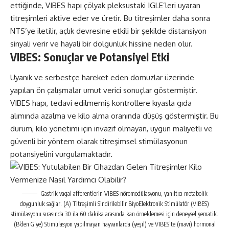
ettiğinde, VIBES hapı çölyak pleksustaki IGLE’leri uyaran
titreşimleri aktive eder ve üretir. Bu titreşimler daha sonra
NTS’ye iletilir, açlık devresine etkili bir şekilde distansiyon
sinyali verir ve hayali bir dolgunluk hissine neden olur.
VIBES: Sonuçlar ve Potansiyel Etki
Uyanık ve serbestçe hareket eden domuzlar üzerinde
yapılan ön çalışmalar umut verici sonuçlar göstermiştir.
VIBES hapı, tedavi edilmemiş kontrollere kıyasla gıda
alımında azalma ve kilo alma oranında düşüş göstermiştir. Bu
durum, kilo yönetimi için invazif olmayan, uygun maliyetli ve
güvenli bir yöntem olarak titreşimsel stimülasyonun
potansiyelini vurgulamaktadır.
Gastrik vagal afferentlerin VIBES nöromodülasyonu, yanıltıcı metabolik
doygunluk sağlar. (A) Titreşimli Sindirilebilir BiyoElektronik Stimülatör (VIBES)
stimülasyonu sırasında 30 ila 60 dakika arasında kan örneklemesi için deneysel şematik.
(B’den G’ye) Stimülasyon yapılmayan hayvanlarda (yeşil) ve VIBES’te (mavi) hormonal