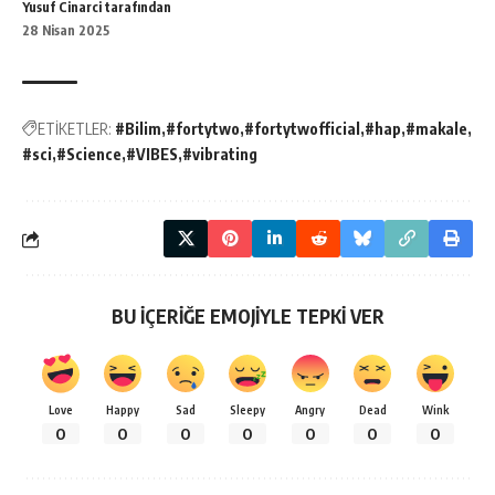
Yusuf Cinarci tarafından
28 Nisan 2025
ETİKETLER:
#Bilim
#fortytwo
#fortytwofficial
#hap
#makale
#sci
#Science
#VIBES
#vibrating
BU İÇERİĞE EMOJİYLE TEPKİ VER
Love
Happy
Sad
Sleepy
Angry
Dead
Wink
0
0
0
0
0
0
0