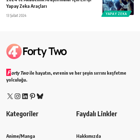
Yapay Zeka Araçları
YAPAY ZEKA
13 Şubat 2024
F
orty Two
ile hayatın, evrenin ve her şeyin sırrını keşfetme
yolculuğu.
X
Instagram
LinkedIn
Pinterest
Bluesky
Kategoriler
Faydalı Linkler
Anime/Manga
Hakkımızda