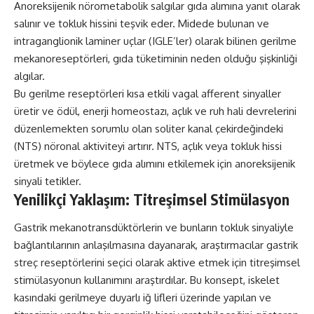
Anoreksijenik nörometabolik salgılar gıda alımına yanıt olarak
salınır ve tokluk hissini teşvik eder. Midede bulunan ve
intraganglionik laminer uçlar (IGLE’ler) olarak bilinen gerilme
mekanoreseptörleri, gıda tüketiminin neden olduğu şişkinliği
algılar.
Bu gerilme reseptörleri kısa etkili vagal afferent sinyaller
üretir ve ödül, enerji homeostazı, açlık ve ruh hali devrelerini
düzenlemekten sorumlu olan soliter kanal çekirdeğindeki
(NTS) nöronal aktiviteyi artırır. NTS, açlık veya tokluk hissi
üretmek ve böylece gıda alımını etkilemek için anoreksijenik
sinyali tetikler.
Yenilikçi Yaklaşım: Titreşimsel Stimülasyon
Gastrik mekanotransdüktörlerin ve bunların tokluk sinyaliyle
bağlantılarının anlaşılmasına dayanarak, araştırmacılar gastrik
streç reseptörlerini seçici olarak aktive etmek için titreşimsel
stimülasyonun kullanımını araştırdılar. Bu konsept, iskelet
kasındaki gerilmeye duyarlı iğ lifleri üzerinde yapılan ve