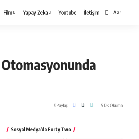
Film
Yapay Zeka
Youtube
İletişim
Aa
Yazı
Tipi
Boyutlandırı
zi Otomasyonunda
5 Dk Okuma
Paylaş
Sosyal Medya'da Forty Two