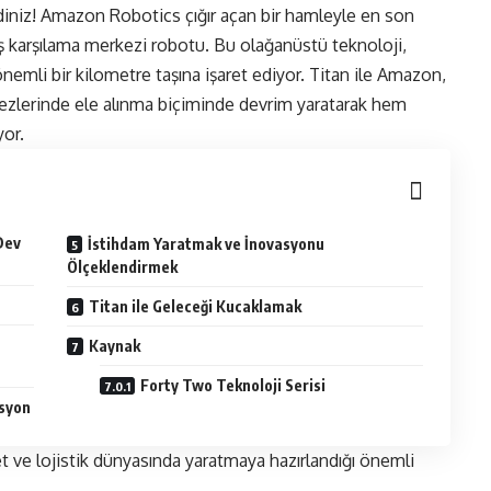
niz! Amazon Robotics çığır açan bir hamleyle en son
riş karşılama merkezi robotu. Bu olağanüstü teknoloji,
emli bir kilometre taşına işaret ediyor. Titan ile Amazon,
kezlerinde ele alınma biçiminde devrim yaratarak hem
yor.
Dev
İstihdam Yaratmak ve İnovasyonu
Ölçeklendirmek
Titan ile Geleceği Kucaklamak
Kaynak
Forty Two Teknoloji Serisi
asyon
ret ve lojistik dünyasında yaratmaya hazırlandığı önemli