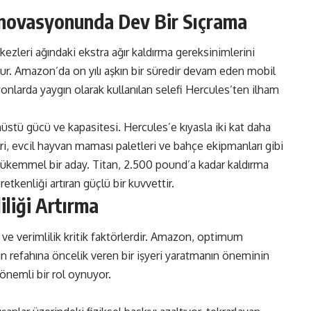
 İnovasyonunda Dev Bir Sıçrama
ezleri ağındaki ekstra ağır kaldırma gereksinimlerini
tur. Amazon’da on yılı aşkın bir süredir devam eden mobil
onlarda yaygın olarak kullanılan selefi Hercules’ten ilham
anüstü gücü ve kapasitesi. Hercules’e kıyasla iki kat daha
leri, evcil hayvan maması paletleri ve bahçe ekipmanları gibi
mükemmel bir aday. Titan, 2.500 pound’a kadar kaldırma
etkenliği artıran güçlü bir kuvvettir.
iliği Artırma
ve verimlilik kritik faktörlerdir. Amazon, optimum
n refahına öncelik veren bir işyeri yaratmanın öneminin
önemli bir rol oynuyor.