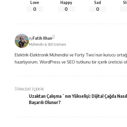
Love
Happy
Sad
S
0
0
0
Fatih Ilhan
By
Mühendis & SEO Uzmanı
Elektrik-Elektronik Mühendisi ve Forty Two’nun kurucu ortağı
hazırlıyorum. WordPress ve SEO tutkunu bir içerik üreticisi 
ÖNCEKI İÇERIK
Uzaktan Çalışma `nın Yükselişi: Dijital Çağda Nasıl
Başarılı Olunur?