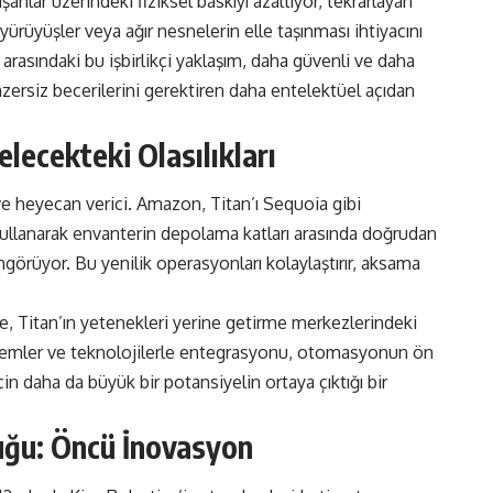
şanlar üzerindeki fiziksel baskıyı azaltıyor, tekrarlayan
yürüyüşler veya ağır nesnelerin elle taşınması ihtiyacını
r arasındaki bu işbirlikçi yaklaşım, daha güvenli ve daha
nzersiz becerilerini gerektiren daha entelektüel açıdan
elecekteki Olasılıkları
ve heyecan verici. Amazon, Titan’ı Sequoia gibi
ullanarak envanterin depolama katları arasında doğrudan
ngörüyor. Bu yenilik operasyonları kolaylaştırır, aksama
, Titan’ın yetenekleri yerine getirme merkezlerindeki
sistemler ve teknolojilerle entegrasyonu, otomasyonun ön
 için daha da büyük bir potansiyelin ortaya çıktığı bir
uğu: Öncü İnovasyon