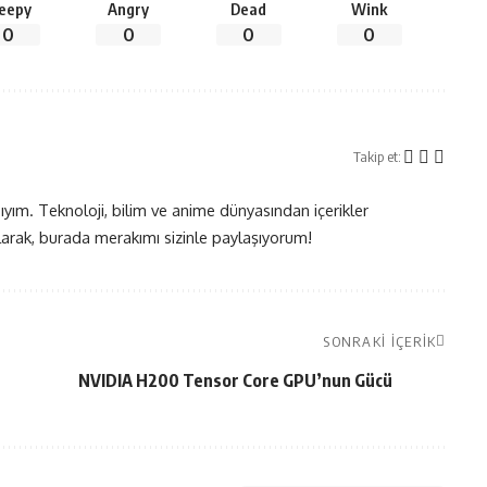
leepy
Angry
Dead
Wink
0
0
0
0
Takip et:
yım. Teknoloji, bilim ve anime dünyasından içerikler
olarak, burada merakımı sizinle paylaşıyorum!
SONRAKI İÇERIK
NVIDIA H200 Tensor Core GPU’nun Gücü