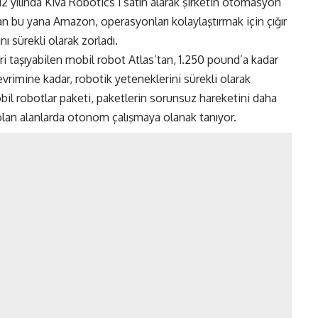
yılında Kiva Robotics’i satın alarak şirketin otomasyon
 bu yana Amazon, operasyonları kolaylaştırmak için çığır
ı sürekli olarak zorladı.
i taşıyabilen mobil robot Atlas’tan, 1.250 pound’a kadar
evrimine kadar, robotik yeteneklerini sürekli olarak
bil robotlar paketi, paketlerin sorunsuz hareketini daha
ı olan alanlarda otonom çalışmaya olanak tanıyor.