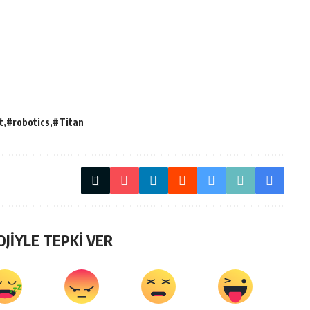
t
#robotics
#Titan
OJİYLE TEPKİ VER