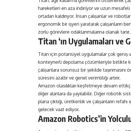
Titan, ağır kaldırma görevlerini üstlenerek çalı
hareketleri en aza indiriyor ve uzun mesafeli 
ortadan kaldırıyor. İnsan çalışanlar ve robotla
ergonomik bir işyeri yaratarak çalışanların be
zorlu görevlere odaklanmalarına olanak tanır.
Titan ‘ın Uygulamaları ve G
Titan için potansiyel uygulamalar çok geniş 
konteynerli depolama çözümleriyle birlikte k
çalışanlara sorunsuz bir şekilde taşınmasını ö
süresini azaltır ve genel verimliliği artırır.
Amazon olasılıkları keşfetmeye devam ettikçe
diğer alanlara da yayılabilir. Diğer robotik 
plana çıktığı, üretkenlik ve çalışanların refahı
gelecek vaat ediyor.
Amazon Robotics’in Yolcul