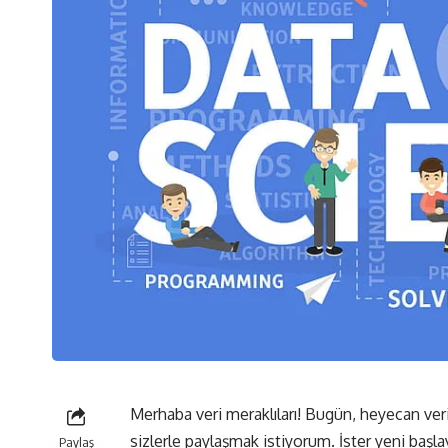
Merhaba veri meraklıları! Bugün, heyecan veri
sizlerle paylaşmak istiyorum. İster yeni başlay
Paylaş