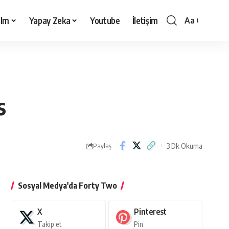
ilm
Yapay Zeka
Youtube
İletişim
Aa
Yazı
Tipi
Boyutlandırı
s
3 Dk Okuma
Paylaş
Sosyal Medya'da Forty Two
X
Pinterest
Takip et
Pin